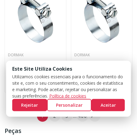
DORMAK
DORMAK
ABRAÇADEIRA LARGA 1'' 1/2
ABRAÇADEIRA LARGA 2''
Este Site Utiliza Cookies
Utilizamos cookies essenciais para o funcionamento do
1,64 €
1,64 €
site e, com o seu consentimento, cookies de estatística
e marketing. Pode aceitar, rejeitar ou personalizar as
suas preferências.
Política de cookies
Rejeitar
Personalizar
Aceitar
1
2
3
…
406

Peças