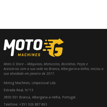
Moto G Store – Máquinas, Motociclos, Bicicletas, Peças e
Acessórios com a sua sede na Branca, Albergaria-a-Velha, iniciou a
sua atividade em Janeiro de 2017.
Motog Machines, Unipessoal Lda
Estrada Real, N.º13
3850-501 Branca, Albergaria-a-Velha, Portugal.
Telefone: +351 926 887 863