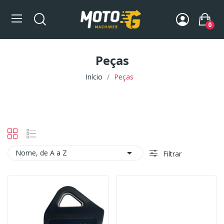
0
Peças
Início
Peças

Nome, de A a Z
Filtrar