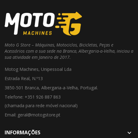
Moto G Store – Máquinas, Motociclos, Bicicletas, Peças e
Acessórios com a sua sede na Branca, Albergaria-a-Velha, iniciou a
sua atividade em Janeiro de 2017.
Motog Machines, Unipessoal Lda
Estrada Real, N.º13
3850-501 Branca, Albergaria-a-Velha, Portugal.
Telefone: +351 926 887 863
(chamada para rede móvel nacional)
Email: geral@motogstore.pt
INFORMAÇÕES
