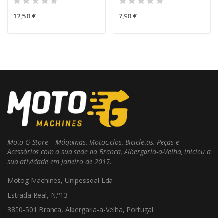
12,50 €
7,90 €
Moto G Store – Máquinas, Motociclos, Bicicletas, Peças e
Acessórios com a sua sede na Branca, Albergaria-a-Velha, iniciou a
sua atividade em Janeiro de 2017.
Motog Machines, Unipessoal Lda
Estrada Real, N.º13
3850-501 Branca, Albergaria-a-Velha, Portugal.