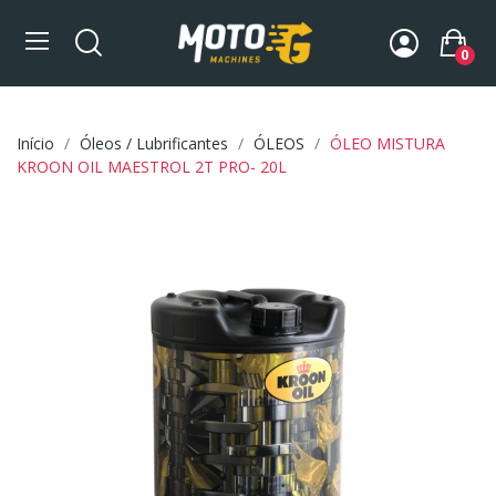
0
Início
Óleos / Lubrificantes
ÓLEOS
ÓLEO MISTURA
KROON OIL MAESTROL 2T PRO- 20L