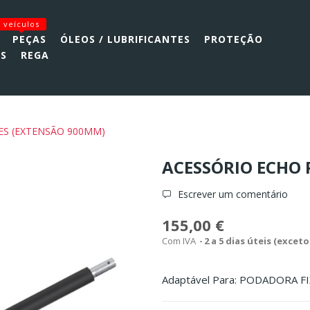
veículos
PEÇAS
ÓLEOS / LUBRIFICANTES
PROTEÇÃO
AS
REGA
ES (EXTENSÃO 900MM)
ACESSÓRIO ECHO 
Escrever um comentário
155,00 €
Com IVA
2 a 5 dias úteis (excet
Adaptável Para: PODADORA F