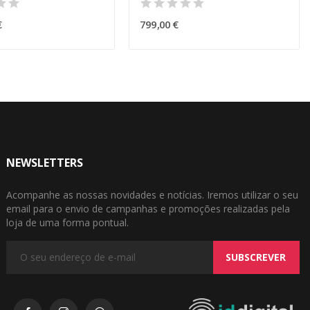
€
799,00 €
NEWSLETTERS
Acompanhe as nossas novidades e notícias. Iremos utilizar o seu
email para o envio de campanhas e promoções realizadas pela
loja de uma forma pontual.
SUBSCREVER