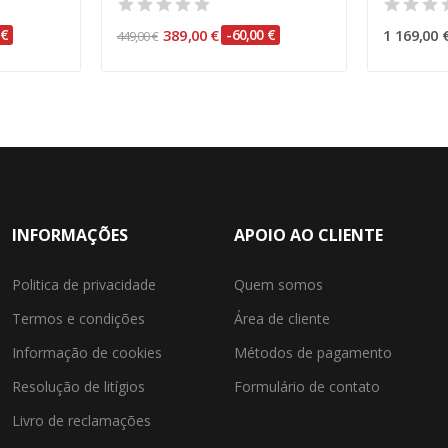
 €
389,00 €
-60,00 €
1 169,00 
449,00 €
INFORMAÇÕES
APOIO AO CLIENTE
Politica de privacidade
Quem somos
Termos e condições
Área de cliente
Informação de cookies
Métodos de pagamento
Resolução de litígios
Formulário de contato
Livro de reclamações