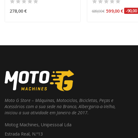
278,00 €
599,00 €
-90,00
689,00 €
Moto G Store – Máquinas, Motociclos, Bicicletas, Peças e
Acessórios com a sua sede na Branca, Albergaria-a-Velha,
iniciou a sua atividade em Janeiro de 2017.
Motog Machines, Unipessoal Lda
Estrada Real, N.º13