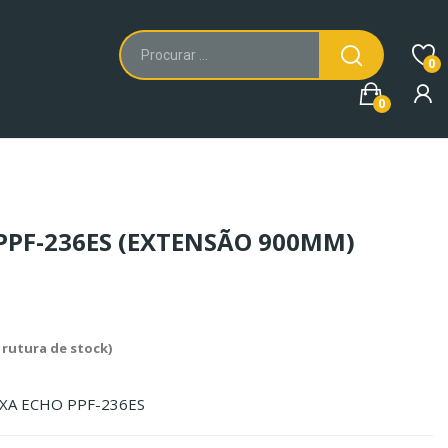
0
0
PPF-236ES (EXTENSÃO 900MM)
o rutura de stock)
IXA ECHO PPF-236ES