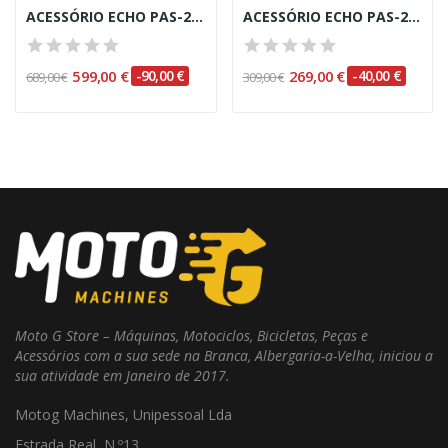
ACESSÓRIO ECHO PAS-2620ES (VARREDORA)
ACESSÓRIO ECHO PAS-2620ES (MOTOSSERRA)
599,00 €
-90,00 €
269,00 €
-40,00 €
689,00 €
309,00 €
Moto G Store – Máquinas, Motociclos, Bicicletas, Peças e
Acessórios com a sua sede na Branca, Albergaria-a-Velha, iniciou a
sua atividade em Janeiro de 2017.
Motog Machines, Unipessoal Lda
Estrada Real, N.º13