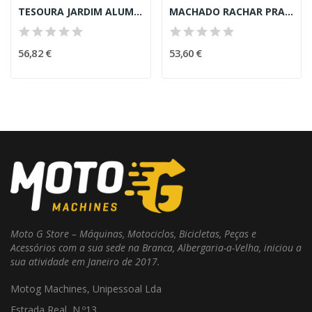
TESOURA JARDIM ALUMINIO C/ BRAÇOS TELESCOPICOS
MACHADO RACHAR PRANDI 2000gr (CABO 80cm)
56,82 €
53,60 €
Moto G Store – Máquinas, Motociclos, Bicicletas, Peças e
Acessórios com a sua sede na Branca, Albergaria-a-Velha, iniciou a
sua atividade em Janeiro de 2017.
Motog Machines, Unipessoal Lda
Estrada Real, N.º13