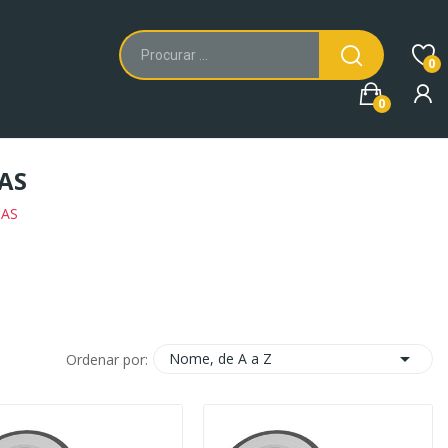
0
0
AS
BAS

Nome, de A a Z
Ordenar por: