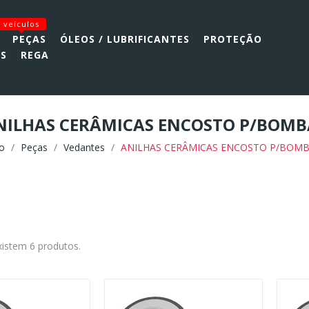
veículos
PEÇAS
ÓLEOS / LUBRIFICANTES
PROTEÇÃO
AS
REGA
NILHAS CERÂMICAS ENCOSTO P/BOMB
io
Peças
Vedantes
ANILHAS CERÂMICAS ENCOSTO P/BOM
xistem 6 produtos.