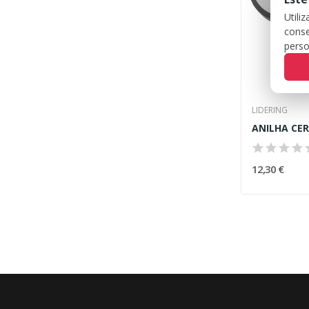
Utili
conse
perso
LIDERING
12,30 €