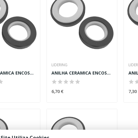
LIDERING
LIDE
ANILHA CERAMICA ENCOSTO P/ BOMBA 12,0x26,0x8,0mm
ANILHA CERAMICA ENCOSTO P/ BOMBA 16,0x29,5x8,0mm
6,70 €
7,30
 Site Utiliza Cookies